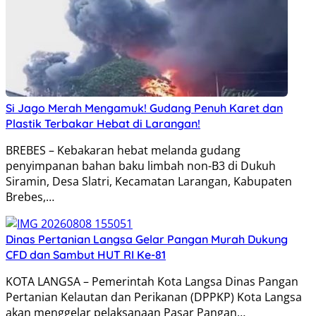
Si Jago Merah Mengamuk! Gudang Penuh Karet dan
Plastik Terbakar Hebat di Larangan!
BREBES – Kebakaran hebat melanda gudang
penyimpanan bahan baku limbah non-B3 di Dukuh
Siramin, Desa Slatri, Kecamatan Larangan, Kabupaten
Brebes,…
Dinas Pertanian Langsa Gelar Pangan Murah Dukung
CFD dan Sambut HUT RI Ke-81
KOTA LANGSA – Pemerintah Kota Langsa Dinas Pangan
Pertanian Kelautan dan Perikanan (DPPKP) Kota Langsa
akan menggelar pelaksanaan Pasar Pangan…