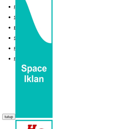
POLITIK
SPORT
EKBIS
SAINTEK
PEMERINTAHAN
PARLEMEN
tutup