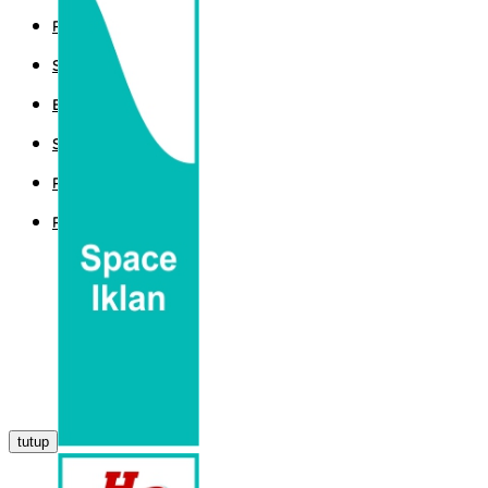
POLITIK
SPORT
EKBIS
SAINTEK
PEMERINTAHAN
PARLEMEN
tutup