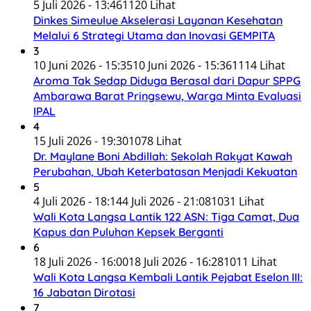
5 Juli 2026 - 13:46
1120 Lihat
Dinkes Simeulue Akselerasi Layanan Kesehatan
Melalui 6 Strategi Utama dan Inovasi GEMPITA
3
10 Juni 2026 - 15:35
10 Juni 2026 - 15:36
1114 Lihat
Aroma Tak Sedap Diduga Berasal dari Dapur SPPG
Ambarawa Barat Pringsewu, Warga Minta Evaluasi
IPAL
4
15 Juli 2026 - 19:30
1078 Lihat
Dr. Maylane Boni Abdillah: Sekolah Rakyat Kawah
Perubahan, Ubah Keterbatasan Menjadi Kekuatan
5
4 Juli 2026 - 18:14
4 Juli 2026 - 21:08
1031 Lihat
Wali Kota Langsa Lantik 122 ASN: Tiga Camat, Dua
Kapus dan Puluhan Kepsek Berganti
6
18 Juli 2026 - 16:00
18 Juli 2026 - 16:28
1011 Lihat
Wali Kota Langsa Kembali Lantik Pejabat Eselon III:
16 Jabatan Dirotasi
7