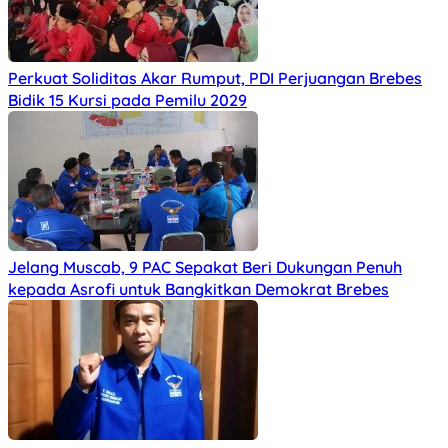
Perkuat Soliditas Akar Rumput, PDI Perjuangan Brebes
Bidik 15 Kursi pada Pemilu 2029
Jelang Muscab, 9 PAC Sepakat Beri Dukungan Penuh
kepada Asrofi untuk Bangkitkan Demokrat Brebes