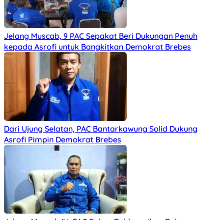
Jelang Muscab, 9 PAC Sepakat Beri Dukungan Penuh
kepada Asrofi untuk Bangkitkan Demokrat Brebes
Dari Ujung Selatan, PAC Bantarkawung Solid Dukung
Asrofi Pimpin Demokrat Brebes