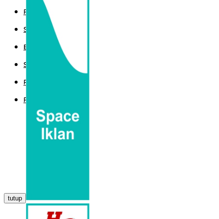
POLITIK
SPORT
EKBIS
SAINTEK
PEMERINTAHAN
PARLEMEN
tutup