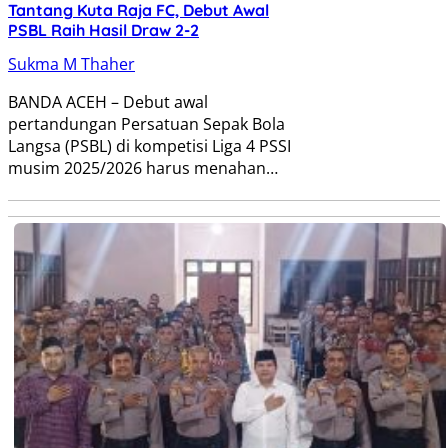
Tantang Kuta Raja FC, Debut Awal
PSBL Raih Hasil Draw 2-2
Sukma M Thaher
BANDA ACEH – Debut awal
pertandungan Persatuan Sepak Bola
Langsa (PSBL) di kompetisi Liga 4 PSSI
musim 2025/2026 harus menahan…