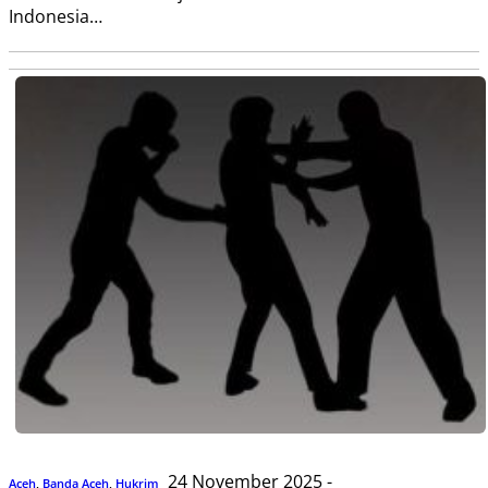
Indonesia…
24 November 2025 -
Aceh
,
Banda Aceh
,
Hukrim