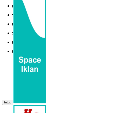
POLITIK
SPORT
EKBIS
SAINTEK
PEMERINTAHAN
PARLEMEN
tutup