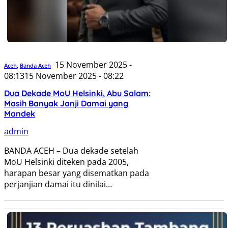
15 November 2025 -
Aceh
,
Banda Aceh
08:13
15 November 2025 - 08:22
Dua Dekade MoU Helsinki, Abu Salam:
Masih Banyak Janji Damai yang
Mandek
admin
BANDA ACEH – Dua dekade setelah
MoU Helsinki diteken pada 2005,
harapan besar yang disematkan pada
perjanjian damai itu dinilai…