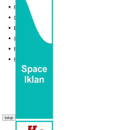
POLITIK
SPORT
EKBIS
SAINTEK
PEMERINTAHAN
PARLEMEN
tutup