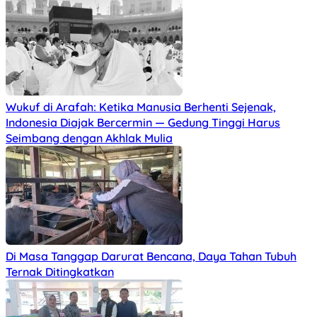
Wukuf di Arafah: Ketika Manusia Berhenti Sejenak,
Indonesia Diajak Bercermin — Gedung Tinggi Harus
Seimbang dengan Akhlak Mulia
Di Masa Tanggap Darurat Bencana, Daya Tahan Tubuh
Ternak Ditingkatkan