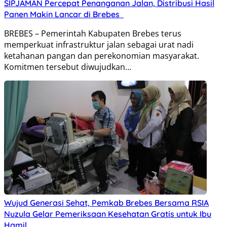
SIPJAMAN Percepat Penanganan Jalan, Distribusi Hasil
Panen Makin Lancar di Brebes
BREBES – Pemerintah Kabupaten Brebes terus
memperkuat infrastruktur jalan sebagai urat nadi
ketahanan pangan dan perekonomian masyarakat.
Komitmen tersebut diwujudkan…
Wujud Generasi Sehat, Pemkab Brebes Bersama RSIA
Nuzula Gelar Pemeriksaan Kesehatan Gratis untuk Ibu
Hamil