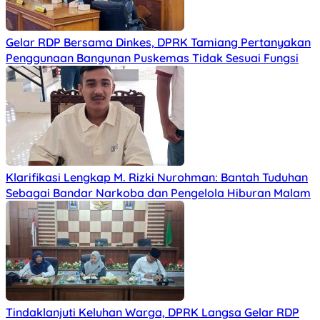
Gelar RDP Bersama Dinkes, DPRK Tamiang Pertanyakan
Penggunaan Bangunan Puskemas Tidak Sesuai Fungsi
Klarifikasi Lengkap M. Rizki Nurohman: Bantah Tuduhan
Sebagai Bandar Narkoba dan Pengelola Hiburan Malam
Tindaklanjuti Keluhan Warga, DPRK Langsa Gelar RDP