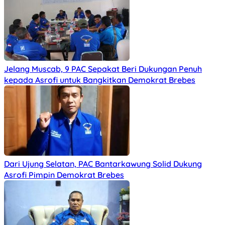
Jelang Muscab, 9 PAC Sepakat Beri Dukungan Penuh
kepada Asrofi untuk Bangkitkan Demokrat Brebes
Dari Ujung Selatan, PAC Bantarkawung Solid Dukung
Asrofi Pimpin Demokrat Brebes