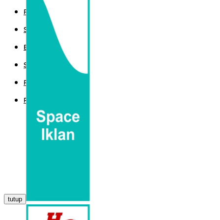
POLITIK
SPORT
EKBIS
SAINTEK
PEMERINTAHAN
PARLEMEN
tutup