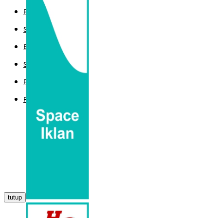
POLITIK
SPORT
EKBIS
SAINTEK
PEMERINTAHAN
PARLEMEN
tutup