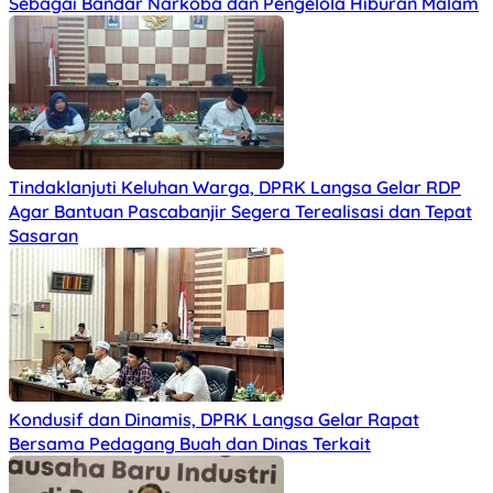
Sebagai Bandar Narkoba dan Pengelola Hiburan Malam
Tindaklanjuti Keluhan Warga, DPRK Langsa Gelar RDP
Agar Bantuan Pascabanjir Segera Terealisasi dan Tepat
Sasaran
Kondusif dan Dinamis, DPRK Langsa Gelar Rapat
Bersama Pedagang Buah dan Dinas Terkait