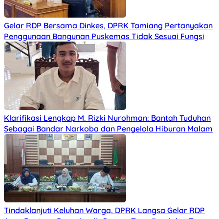
Gelar RDP Bersama Dinkes, DPRK Tamiang Pertanyakan
Penggunaan Bangunan Puskemas Tidak Sesuai Fungsi
Klarifikasi Lengkap M. Rizki Nurohman: Bantah Tuduhan
Sebagai Bandar Narkoba dan Pengelola Hiburan Malam
Tindaklanjuti Keluhan Warga, DPRK Langsa Gelar RDP