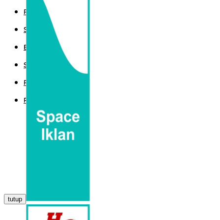
POLITIK
SPORT
EKBIS
SAINTEK
PEMERINTAHAN
PARLEMEN
tutup