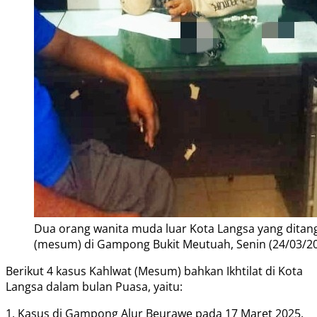
Dua orang wanita muda luar Kota Langsa yang ditan
(mesum) di Gampong Bukit Meutuah, Senin (24/03/20
Berikut 4 kasus Kahlwat (Mesum) bahkan Ikhtilat di Kota
Langsa dalam bulan Puasa, yaitu:
1. Kasus di Gampong Alur Beurawe pada 17 Maret 2025.