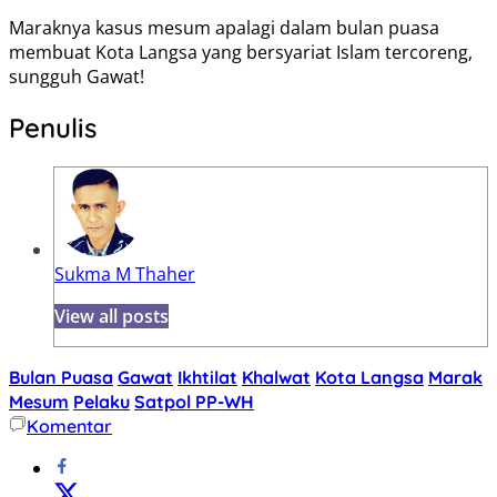
Maraknya kasus mesum apalagi dalam bulan puasa
membuat Kota Langsa yang bersyariat Islam tercoreng,
sungguh Gawat!
Penulis
Sukma M Thaher
View all posts
Bulan Puasa
Gawat
Ikhtilat
Khalwat
Kota Langsa
Marak
Mesum
Pelaku
Satpol PP-WH
Komentar