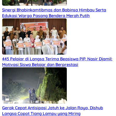
Sinergi Bhabinkamtibmas dan Babinsa Himbau Serta
Edukasi Warga Pasang Bendera Merah Putih
445 Pelajar di Langsa Terima Beasiswa PIP, Nasir Djamil:
Motivasi Siswa Belajar dan Berprestasi
Gerak Cepat Antisipasi Jatuh ke Jalan Raya, Dishub
Langsa Copot Tiang Lampu yang Miring