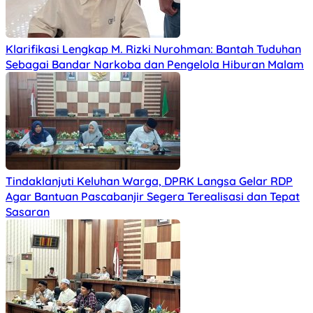
Klarifikasi Lengkap M. Rizki Nurohman: Bantah Tuduhan
Sebagai Bandar Narkoba dan Pengelola Hiburan Malam
Tindaklanjuti Keluhan Warga, DPRK Langsa Gelar RDP
Agar Bantuan Pascabanjir Segera Terealisasi dan Tepat
Sasaran