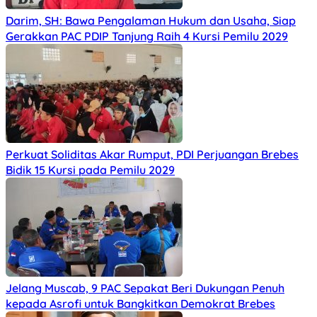
Darim, SH: Bawa Pengalaman Hukum dan Usaha, Siap
Gerakkan PAC PDIP Tanjung Raih 4 Kursi Pemilu 2029
Perkuat Soliditas Akar Rumput, PDI Perjuangan Brebes
Bidik 15 Kursi pada Pemilu 2029
Jelang Muscab, 9 PAC Sepakat Beri Dukungan Penuh
kepada Asrofi untuk Bangkitkan Demokrat Brebes