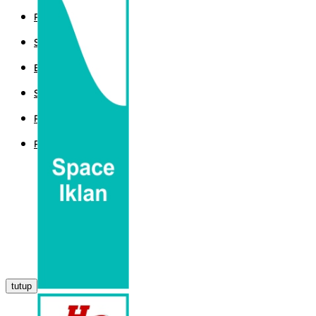
POLITIK
SPORT
EKBIS
SAINTEK
PEMERINTAHAN
PARLEMEN
tutup