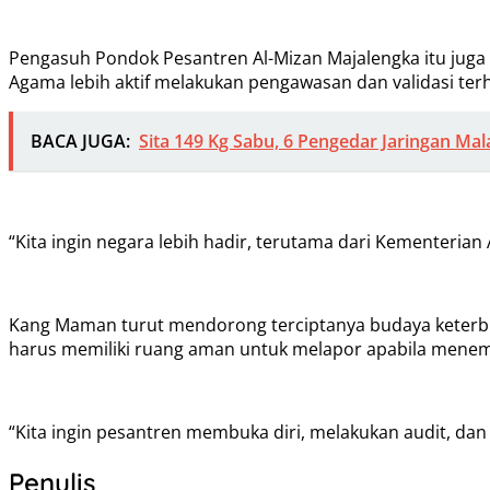
Pengasuh Pondok Pesantren Al-Mizan Majalengka itu juga
Agama lebih aktif melakukan pengawasan dan validasi te
BACA JUGA:
Sita 149 Kg Sabu, 6 Pengedar Jaringan Mal
“Kita ingin negara lebih hadir, terutama dari Kementerian
Kang Maman turut mendorong terciptanya budaya keterbuk
harus memiliki ruang aman untuk melapor apabila mene
“Kita ingin pesantren membuka diri, melakukan audit, da
Penulis