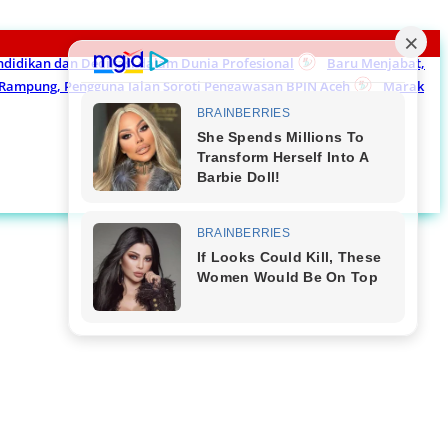
endidikan dan Dedikasi dalam Dunia Profesional
Baru Menjabat,
m Rampung, Pengguna Jalan Soroti Pengawasan BPJN Aceh
Marak