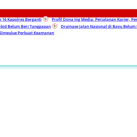
n 16 Kapolres Berganti
Profil Dona Ing Media: Perjalanan Karier, P
Kabid Belum Beri Tanggapan
Drainase Jalan Nasional di Bayu Belu
 Simeulue Perkuat Keamanan