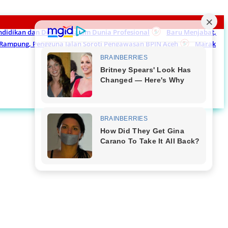
endidikan dan Dedikasi dalam Dunia Profesional
Baru Menjabat,
m Rampung, Pengguna Jalan Soroti Pengawasan BPJN Aceh
Marak