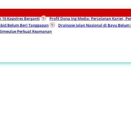
n 16 Kapolres Berganti
Profil Dona Ing Media: Perjalanan Karier, P
Kabid Belum Beri Tanggapan
Drainase Jalan Nasional di Bayu Belu
 Simeulue Perkuat Keamanan