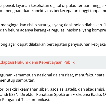
erpencil, layanan kesehatan digital di pulau terluar, hin
mampu menghadirkan konektivitas berkecepatan tinggi tan
 mengingatkan risiko strategis yang tidak boleh diabaikan
 dan belum adanya kerangka regulasi nasional yang kompr
 agar dapat dilakukan percepatan penyusunan kebijakan d
n Adaptasi Hukum demi Kepercayaan Publik
unan kemampuan nasional dalam riset, manufaktur satelit,
u menutup sambutan.
r, praktisi keamanan siber, asosiasi satelit, dan akademis
ndi BSSN, Direktur Penataan Spektrum Frekuensi Radio, Orbit
an Pengamat Telekomunikasi.