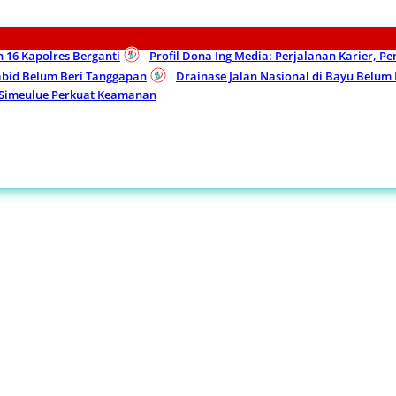
n 16 Kapolres Berganti
Profil Dona Ing Media: Perjalanan Karier, P
Kabid Belum Beri Tanggapan
Drainase Jalan Nasional di Bayu Belu
 Simeulue Perkuat Keamanan