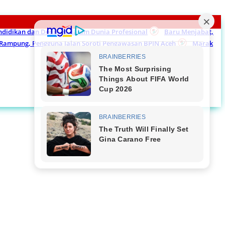
endidikan dan Dedikasi dalam Dunia Profesional
Baru Menjabat,
m Rampung, Pengguna Jalan Soroti Pengawasan BPJN Aceh
Marak