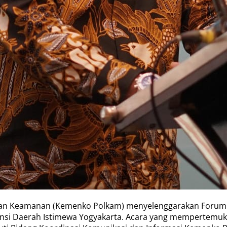
 dan Keamanan (Kemenko Polkam) menyelenggarakan Forum K
nsi Daerah Istimewa Yogyakarta. Acara yang mempertemuka