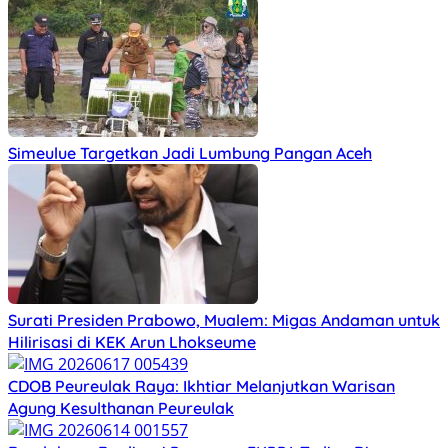
Simeulue Targetkan Jadi Lumbung Pangan Aceh
Surati Presiden Prabowo, Mualem: Migas Andaman untuk
Hilirisasi di KEK Arun Lhokseume
C‎DOB Peureulak Raya: Ikhtiar Melanjutkan Warisan
Agung Kesulthanan Peureulak