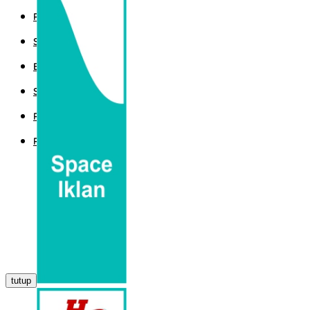
POLITIK
SPORT
EKBIS
SAINTEK
PEMERINTAHAN
PARLEMEN
tutup