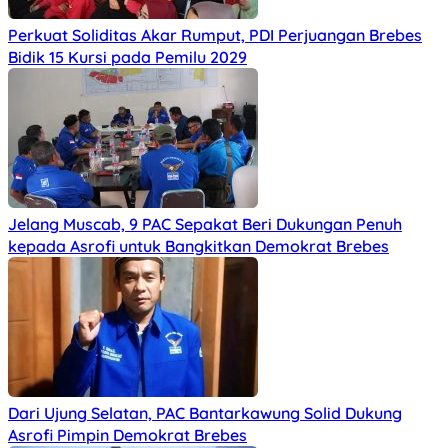
Perkuat Soliditas Akar Rumput, PDI Perjuangan Brebes
Bidik 15 Kursi pada Pemilu 2029
Jelang Muscab, 9 PAC Sepakat Beri Dukungan Penuh
kepada Asrofi untuk Bangkitkan Demokrat Brebes
Dari Ujung Selatan, PAC Bantarkawung Solid Dukung
Asrofi Pimpin Demokrat Brebes