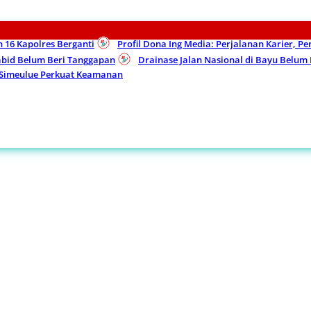
n 16 Kapolres Berganti
Profil Dona Ing Media: Perjalanan Karier, P
Kabid Belum Beri Tanggapan
Drainase Jalan Nasional di Bayu Belu
 Simeulue Perkuat Keamanan