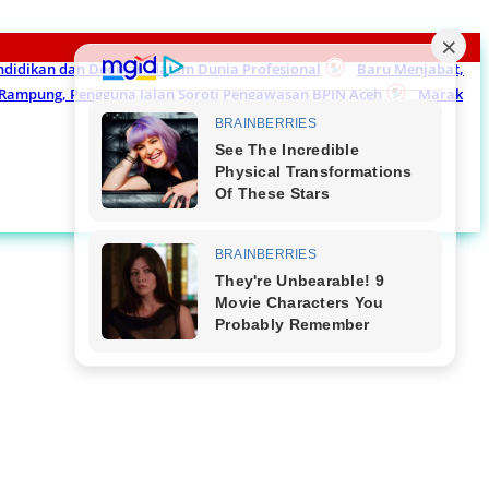
endidikan dan Dedikasi dalam Dunia Profesional
Baru Menjabat,
m Rampung, Pengguna Jalan Soroti Pengawasan BPJN Aceh
Marak