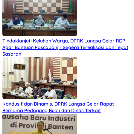
Tindaklanjuti Keluhan Warga, DPRK Langsa Gelar RDP
Agar Bantuan Pascabanjir Segera Terealisasi dan Tepat
Sasaran
Kondusif dan Dinamis, DPRK Langsa Gelar Rapat
Bersama Pedagang Buah dan Dinas Terkait