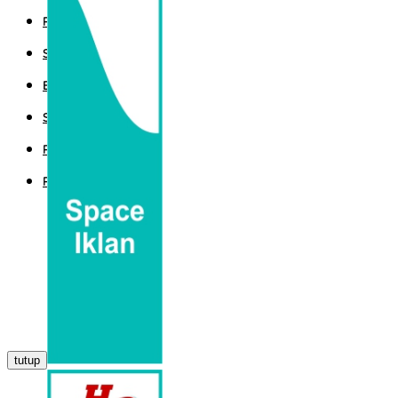
POLITIK
SPORT
EKBIS
SAINTEK
PEMERINTAHAN
PARLEMEN
tutup