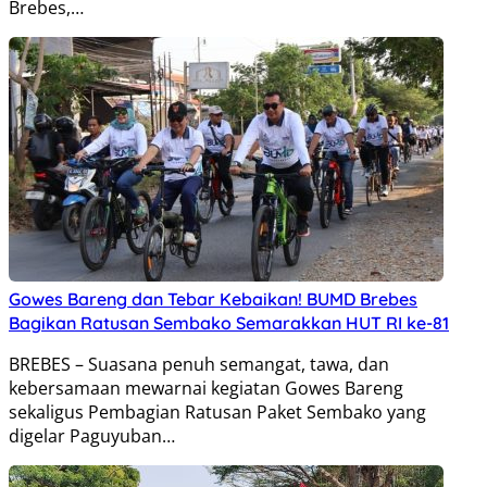
Brebes,…
Gowes Bareng dan Tebar Kebaikan! BUMD Brebes
Bagikan Ratusan Sembako Semarakkan HUT RI ke-81
BREBES – Suasana penuh semangat, tawa, dan
kebersamaan mewarnai kegiatan Gowes Bareng
sekaligus Pembagian Ratusan Paket Sembako yang
digelar Paguyuban…