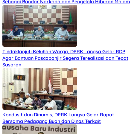
Sebagai Bandar Narkoba dan Pengelola Hiburan Malam
Tindaklanjuti Keluhan Warga, DPRK Langsa Gelar RDP
Agar Bantuan Pascabanjir Segera Terealisasi dan Tepat
Sasaran
Kondusif dan Dinamis, DPRK Langsa Gelar Rapat
Bersama Pedagang Buah dan Dinas Terkait