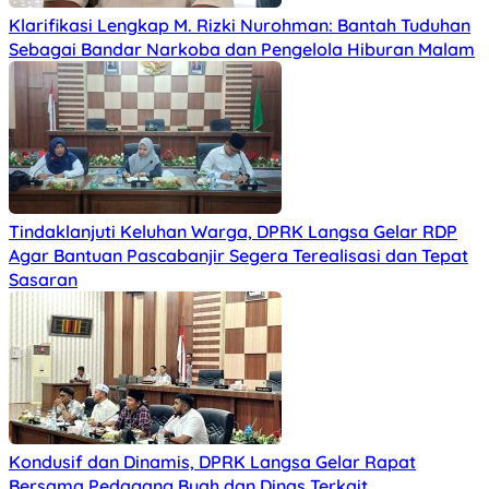
Klarifikasi Lengkap M. Rizki Nurohman: Bantah Tuduhan
Sebagai Bandar Narkoba dan Pengelola Hiburan Malam
Tindaklanjuti Keluhan Warga, DPRK Langsa Gelar RDP
Agar Bantuan Pascabanjir Segera Terealisasi dan Tepat
Sasaran
Kondusif dan Dinamis, DPRK Langsa Gelar Rapat
Bersama Pedagang Buah dan Dinas Terkait