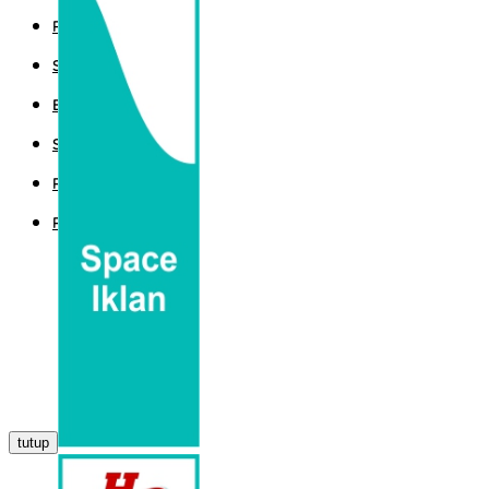
POLITIK
SPORT
EKBIS
SAINTEK
PEMERINTAHAN
PARLEMEN
tutup