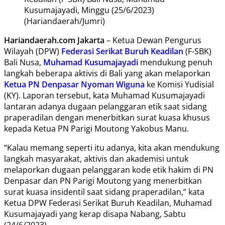
Kusumajayadi, Minggu (25/6/2023)
(Hariandaerah/Jumri)
Hariandaerah.com Jakarta
– Ketua Dewan Pengurus
Wilayah (DPW)
Federasi Serikat Buruh Keadilan
(F-SBK)
Bali Nusa,
Muhamad Kusumajayadi
mendukung penuh
langkah beberapa aktivis di Bali yang akan melaporkan
Ketua PN Denpasar Nyoman Wiguna
ke Komisi Yudisial
(KY). Laporan tersebut, kata Muhamad Kusumajayadi
lantaran adanya dugaan pelanggaran etik saat sidang
praperadilan dengan menerbitkan surat kuasa khusus
kepada Ketua PN Parigi Moutong Yakobus Manu.
“Kalau memang seperti itu adanya, kita akan mendukung
langkah masyarakat, aktivis dan akademisi untuk
melaporkan dugaan pelanggaran kode etik hakim di PN
Denpasar dan PN Parigi Moutong yang menerbitkan
surat kuasa insidentil saat sidang praperadilan,” kata
Ketua DPW Federasi Serikat Buruh Keadilan, Muhamad
Kusumajayadi yang kerap disapa Nabang, Sabtu
(24/6/2023).