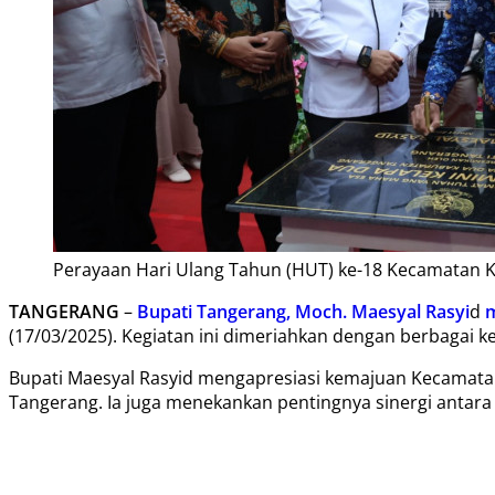
Perayaan Hari Ulang Tahun (HUT) ke-18 Kecamatan K
TANGERANG
–
Bupati Tangerang, Moch. Maesyal Rasyi
d
m
(17/03/2025). Kegiatan ini dimeriahkan dengan berbagai k
Bupati Maesyal Rasyid mengapresiasi kemajuan Kecamata
Tangerang. Ia juga menekankan pentingnya sinergi antar