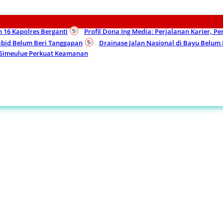
n 16 Kapolres Berganti
Profil Dona Ing Media: Perjalanan Karier, P
Kabid Belum Beri Tanggapan
Drainase Jalan Nasional di Bayu Belu
 Simeulue Perkuat Keamanan