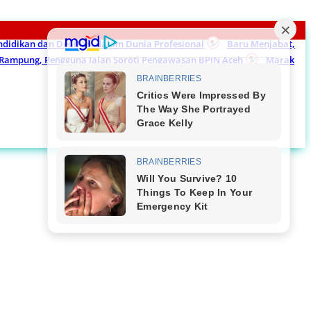
endidikan dan Dedikasi dalam Dunia Profesional
Baru Menjabat,
m Rampung, Pengguna Jalan Soroti Pengawasan BPJN Aceh
Marak