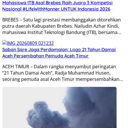
Mahasiswa ITB Asal Brebes Raih Juara 3 Kompetisi
Nasional #LifeWithManner UNTUK Indonesia 2026
BREBES – Satu lagi prestasi membanggakan ditorehkan
putra daerah Kabupaten Brebes. Nailudin Azhar Kindi,
mahasiswa Institut Teknologi Bandung (ITB), bersama…
Saban Sare Jaga Perdamaian: Logo 21 Tahun Damai
Aceh Persembahan Pemuda Aceh Timur
ACEH TIMUR – Dalam rangka menyambut peringatan
“21 Tahun Damai Aceh”, Radja Muhammad Husen,
seorang pemuda asal Aceh Timur mempersembahkan…