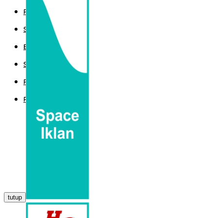
POLITIK
SPORT
EKBIS
SAINTEK
PEMERINTAHAN
PARLEMEN
tutup