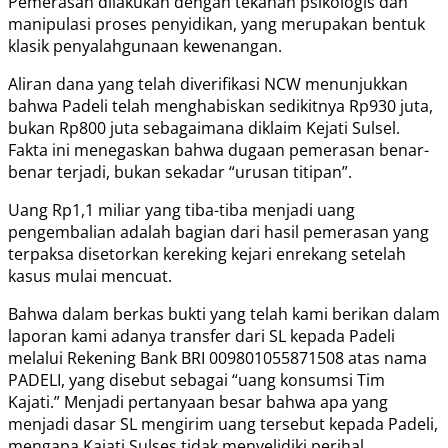
Pemerasan dilakukan dengan tekanan psikologis dan
manipulasi proses penyidikan, yang merupakan bentuk
klasik penyalahgunaan kewenangan.
Aliran dana yang telah diverifikasi NCW menunjukkan
bahwa Padeli telah menghabiskan sedikitnya Rp930 juta,
bukan Rp800 juta sebagaimana diklaim Kejati Sulsel.
Fakta ini menegaskan bahwa dugaan pemerasan benar-
benar terjadi, bukan sekadar “urusan titipan”.
Uang Rp1,1 miliar yang tiba-tiba menjadi uang
pengembalian adalah bagian dari hasil pemerasan yang
terpaksa disetorkan kereking kejari enrekang setelah
kasus mulai mencuat.
Bahwa dalam berkas bukti yang telah kami berikan dalam
laporan kami adanya transfer dari SL kepada Padeli
melalui Rekening Bank BRI 009801055871508 atas nama
PADELI, yang disebut sebagai “uang konsumsi Tim
Kajati.” Menjadi pertanyaan besar bahwa apa yang
menjadi dasar SL mengirim uang tersebut kepada Padeli,
mengapa Kajati Sulses tidak menyelidiki perihal