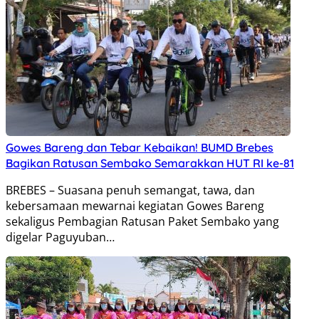
Gowes Bareng dan Tebar Kebaikan! BUMD Brebes
Bagikan Ratusan Sembako Semarakkan HUT RI ke-81
BREBES – Suasana penuh semangat, tawa, dan
kebersamaan mewarnai kegiatan Gowes Bareng
sekaligus Pembagian Ratusan Paket Sembako yang
digelar Paguyuban…