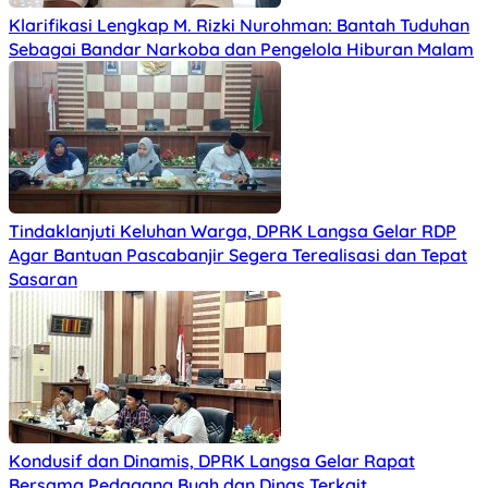
Klarifikasi Lengkap M. Rizki Nurohman: Bantah Tuduhan
Sebagai Bandar Narkoba dan Pengelola Hiburan Malam
Tindaklanjuti Keluhan Warga, DPRK Langsa Gelar RDP
Agar Bantuan Pascabanjir Segera Terealisasi dan Tepat
Sasaran
Kondusif dan Dinamis, DPRK Langsa Gelar Rapat
Bersama Pedagang Buah dan Dinas Terkait