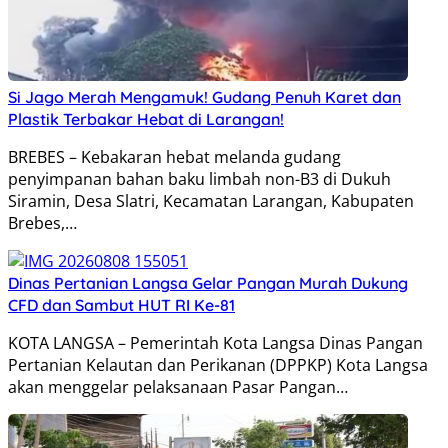
Si Jago Merah Mengamuk! Gudang Penuh Karet dan
Plastik Terbakar Hebat di Larangan!
BREBES – Kebakaran hebat melanda gudang
penyimpanan bahan baku limbah non-B3 di Dukuh
Siramin, Desa Slatri, Kecamatan Larangan, Kabupaten
Brebes,…
Dinas Pertanian Langsa Gelar Pangan Murah Dukung
CFD dan Sambut HUT RI Ke-81
KOTA LANGSA – Pemerintah Kota Langsa Dinas Pangan
Pertanian Kelautan dan Perikanan (DPPKP) Kota Langsa
akan menggelar pelaksanaan Pasar Pangan…