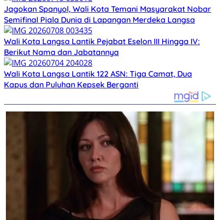
Jagokan Spanyol, Wali Kota Temani Masyarakat Nobar
Semifinal Piala Dunia di Lapangan Merdeka Langsa
Wali Kota Langsa Lantik Pejabat Eselon III Hingga IV:
Berikut Nama dan Jabatannya
Wali Kota Langsa Lantik 122 ASN: Tiga Camat, Dua
Kapus dan Puluhan Kepsek Berganti