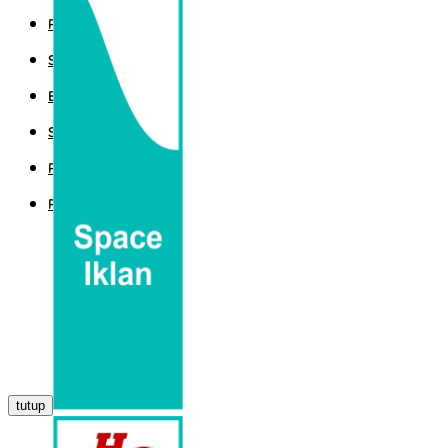
POLITIK
SPORT
EKBIS
SAINTEK
PEMERINTAHAN
PARLEMEN
tutup