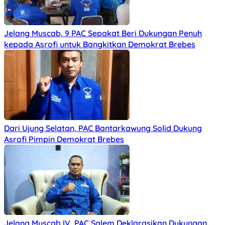
Jelang Muscab, 9 PAC Sepakat Beri Dukungan Penuh
kepada Asrofi untuk Bangkitkan Demokrat Brebes
Dari Ujung Selatan, PAC Bantarkawung Solid Dukung
Asrofi Pimpin Demokrat Brebes
Jelang Muscab IV, PAC Salem Deklarasikan Dukungan