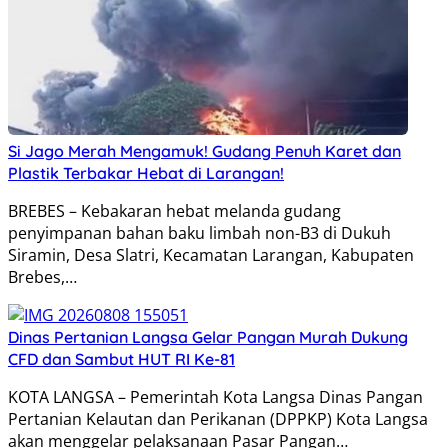
Si Jago Merah Mengamuk! Gudang Penuh Karet dan
Plastik Terbakar Hebat di Larangan!
BREBES – Kebakaran hebat melanda gudang
penyimpanan bahan baku limbah non-B3 di Dukuh
Siramin, Desa Slatri, Kecamatan Larangan, Kabupaten
Brebes,…
Dinas Pertanian Langsa Gelar Pangan Murah Dukung
CFD dan Sambut HUT RI Ke-81
KOTA LANGSA – Pemerintah Kota Langsa Dinas Pangan
Pertanian Kelautan dan Perikanan (DPPKP) Kota Langsa
akan menggelar pelaksanaan Pasar Pangan…