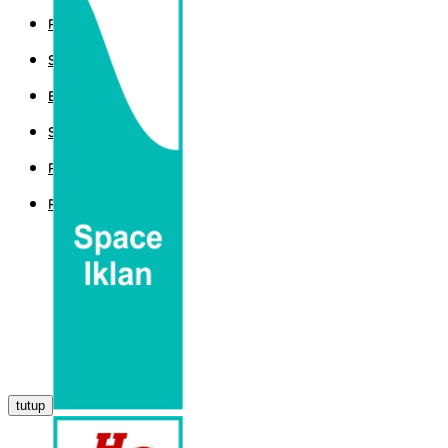
POLITIK
SPORT
EKBIS
SAINTEK
PEMERINTAHAN
PARLEMEN
tutup