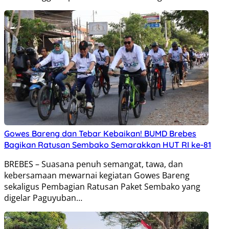
Gowes Bareng dan Tebar Kebaikan! BUMD Brebes
Bagikan Ratusan Sembako Semarakkan HUT RI ke-81
BREBES – Suasana penuh semangat, tawa, dan
kebersamaan mewarnai kegiatan Gowes Bareng
sekaligus Pembagian Ratusan Paket Sembako yang
digelar Paguyuban…