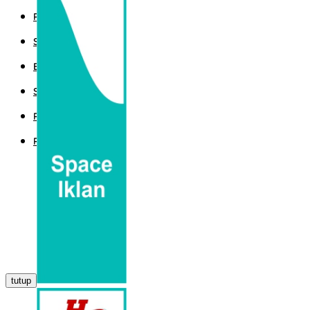
POLITIK
SPORT
EKBIS
SAINTEK
PEMERINTAHAN
PARLEMEN
tutup