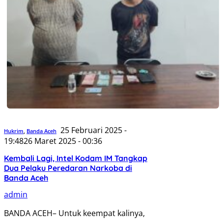
25 Februari 2025 -
Hukrim
,
Banda Aceh
19:48
26 Maret 2025 - 00:36
Kembali Lagi, Intel Kodam IM Tangkap
Dua Pelaku Peredaran Narkoba di
Banda Aceh
admin
BANDA ACEH– Untuk keempat kalinya,