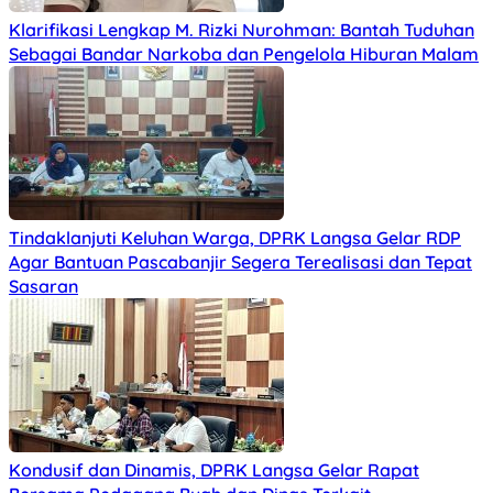
Klarifikasi Lengkap M. Rizki Nurohman: Bantah Tuduhan
Sebagai Bandar Narkoba dan Pengelola Hiburan Malam
Tindaklanjuti Keluhan Warga, DPRK Langsa Gelar RDP
Agar Bantuan Pascabanjir Segera Terealisasi dan Tepat
Sasaran
Kondusif dan Dinamis, DPRK Langsa Gelar Rapat