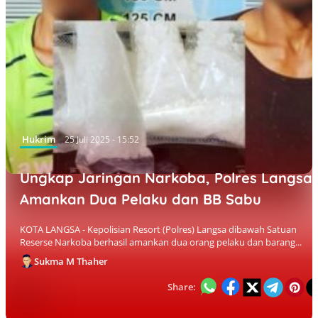
Hukrim
25 Juli 2025 - 15:52
Ungkap Jaringan Narkoba, Polres Langsa
Amankan Dua Pelaku dan BB Sabu
KOTA LANGSA - Kepolisian Resort (Polres) Langsa dibawah Satuan
Reserse Narkoba berhasil amankan dua orang pelaku dan barang...
Sukma M Thaher
Share: