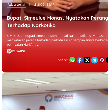
Advertorial
11 Juli 2026 - 15:17
Bupati Simeulue Monas, Nyatakan Perang
Terhadap Narkotika
SIMEULUE – Bupati Simeulue Mohammad Nasrun Mikaris (Monas)
menyatakan perang terhadap narkotika iIu disampaikannya berkenaa
peringatan Hari Anti...
REDAKSI
Share: