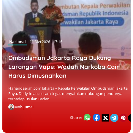
Nasional
11 Mei 2026 - 17:16
Ombudsman Jakarta Raya Dukung
Larangan Vape: Wadah Narkoba Cair
Harus Dimusnahkan
Hariandaerah.com Jakarta – Kepala Perwakilan Ombudsman Jakarta
Raya, Dedy Irsan, secara tegas menyatakan dukungan penuhnya
terhadap usulan Badan...
Moh Jumri
Share: