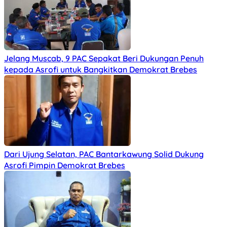
Jelang Muscab, 9 PAC Sepakat Beri Dukungan Penuh
kepada Asrofi untuk Bangkitkan Demokrat Brebes
Dari Ujung Selatan, PAC Bantarkawung Solid Dukung
Asrofi Pimpin Demokrat Brebes