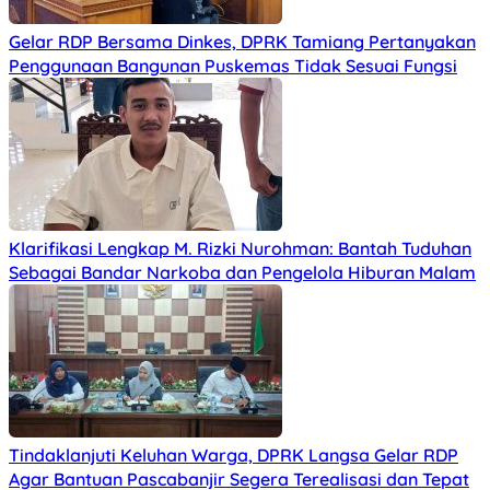
Gelar RDP Bersama Dinkes, DPRK Tamiang Pertanyakan
Penggunaan Bangunan Puskemas Tidak Sesuai Fungsi
Klarifikasi Lengkap M. Rizki Nurohman: Bantah Tuduhan
Sebagai Bandar Narkoba dan Pengelola Hiburan Malam
Tindaklanjuti Keluhan Warga, DPRK Langsa Gelar RDP
Agar Bantuan Pascabanjir Segera Terealisasi dan Tepat