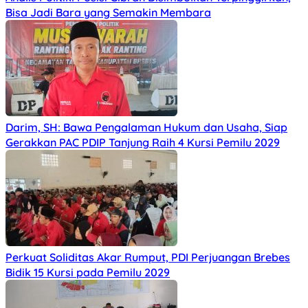
Bisa Jadi Bara yang Semakin Membara
Darim, SH: Bawa Pengalaman Hukum dan Usaha, Siap
Gerakkan PAC PDIP Tanjung Raih 4 Kursi Pemilu 2029
Perkuat Soliditas Akar Rumput, PDI Perjuangan Brebes
Bidik 15 Kursi pada Pemilu 2029