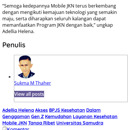
“Semoga kedepannya Mobile JKN terus berkembang
dengan mengikuti kemajuan teknologi yang semakin
maju, serta diharapkan seluruh kalangan dapat
memanfaatkan Program JKN dengan baik,” ungkap
Adellia Helena.
Penulis
Sukma M Thaher
View all posts
Adellia Helena
Akses
BPJS Kesehatan
Dalam
Genggaman
Gen Z
Kemudahan
Layanan Kesehatan
Mobile JKN
Tanpa Ribet
Universitas Samudra
Komentar