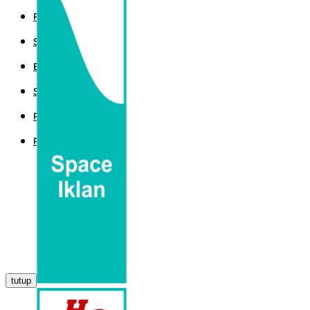
POLITIK
SPORT
EKBIS
SAINTEK
PEMERINTAHAN
PARLEMEN
tutup