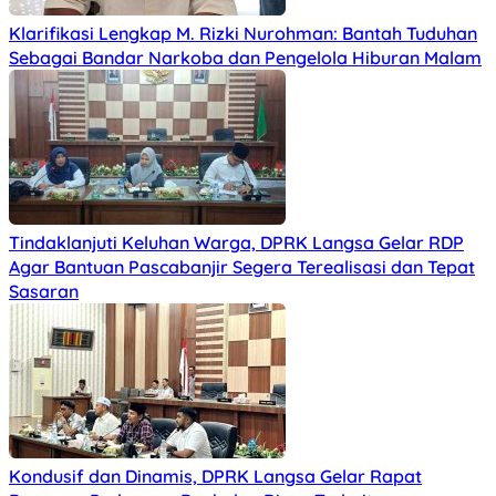
Klarifikasi Lengkap M. Rizki Nurohman: Bantah Tuduhan
Sebagai Bandar Narkoba dan Pengelola Hiburan Malam
Tindaklanjuti Keluhan Warga, DPRK Langsa Gelar RDP
Agar Bantuan Pascabanjir Segera Terealisasi dan Tepat
Sasaran
Kondusif dan Dinamis, DPRK Langsa Gelar Rapat