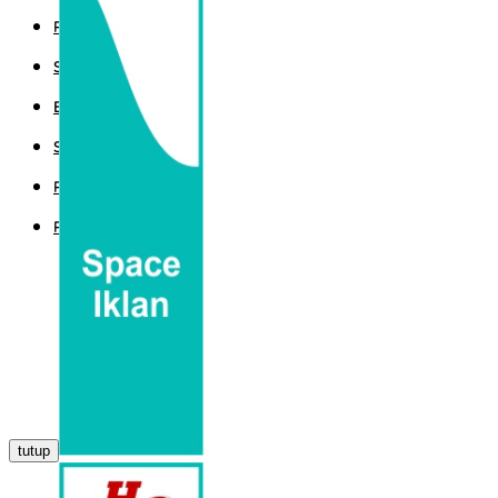
POLITIK
SPORT
EKBIS
SAINTEK
PEMERINTAHAN
PARLEMEN
tutup