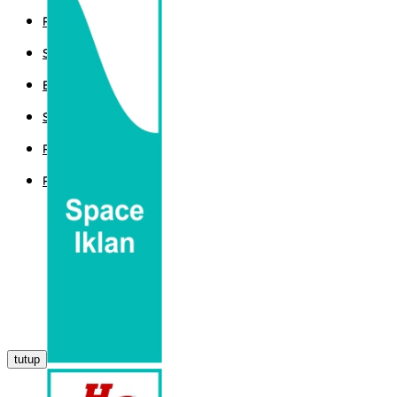
POLITIK
SPORT
EKBIS
SAINTEK
PEMERINTAHAN
PARLEMEN
tutup