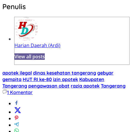
Penulis
Harian Daerah (Ardi)
View all posts
apotek ilegal
dinas kesehatan tangerang
gebyar
gempita
HUT RI ke-80
izin apotek
Kabupaten
Tangerang
pengawasan obat
razia apotek
Tangerang
1
Komentar