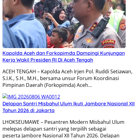
Kapolda Aceh dan Forkopimda Dampingi Kunjungan
Kerja Wakil Presiden RI Di Aceh Tengah
ACEH TENGAH – Kapolda Aceh Irjen Pol. Ruddi Setiawan,
S.I.K., S.H., M.H., bersama unsur Forum Koordinasi
Pimpinan Daerah (Forkopimda) Aceh…
Delapan Santri Misbahul Ulum Ikuti Jambore Nasional XII
Tahun 2026 di Jakarta
LHOKSEUMAWE – Pesantren Modern Misbahul Ulum
melepas delapan santri yang terpilih sebagai
peserta Jambore Nasional XII Tahun 2026. Delapan