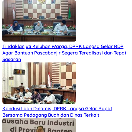
Tindaklanjuti Keluhan Warga, DPRK Langsa Gelar RDP
Agar Bantuan Pascabanjir Segera Terealisasi dan Tepat
Sasaran
Kondusif dan Dinamis, DPRK Langsa Gelar Rapat
Bersama Pedagang Buah dan Dinas Terkait