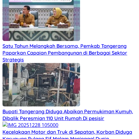
Satu Tahun Melangkah Bersama, Pemkab Tangerang
Paparkan Capaian Pembangunan di Berbagai Sektor
Strategis
Bupati Tangerang Diduga Abaikan Permukiman Kumuh,
Dibalik Peresmian 110 Unit Rumah Di pesisir
Kecelakaan Motor dan Truk di Sepatan, Korban Diduga
Karyawan Pulang Sif Malam Meninggal Dunia