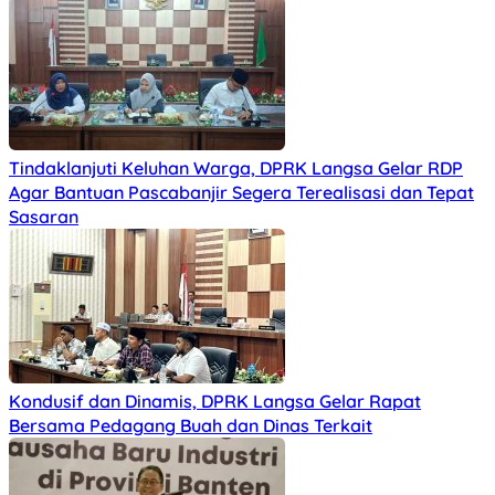
Tindaklanjuti Keluhan Warga, DPRK Langsa Gelar RDP
Agar Bantuan Pascabanjir Segera Terealisasi dan Tepat
Sasaran
Kondusif dan Dinamis, DPRK Langsa Gelar Rapat
Bersama Pedagang Buah dan Dinas Terkait