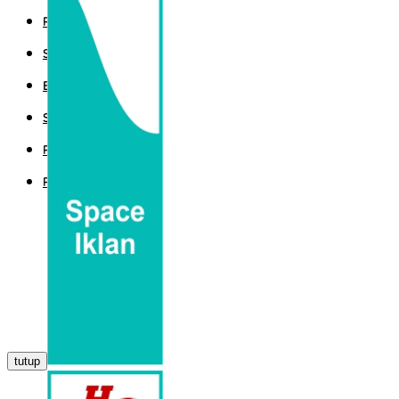
POLITIK
SPORT
EKBIS
SAINTEK
PEMERINTAHAN
PARLEMEN
tutup