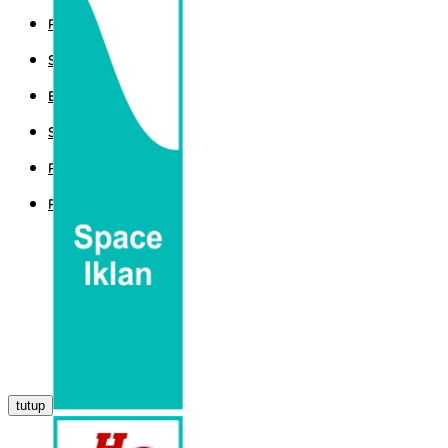
POLITIK
SPORT
EKBIS
SAINTEK
PEMERINTAHAN
PARLEMEN
tutup