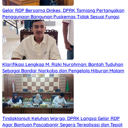
Gelar RDP Bersama Dinkes, DPRK Tamiang Pertanyakan
Penggunaan Bangunan Puskemas Tidak Sesuai Fungsi
Klarifikasi Lengkap M. Rizki Nurohman: Bantah Tuduhan
Sebagai Bandar Narkoba dan Pengelola Hiburan Malam
Tindaklanjuti Keluhan Warga, DPRK Langsa Gelar RDP
Agar Bantuan Pascabanjir Segera Terealisasi dan Tepat