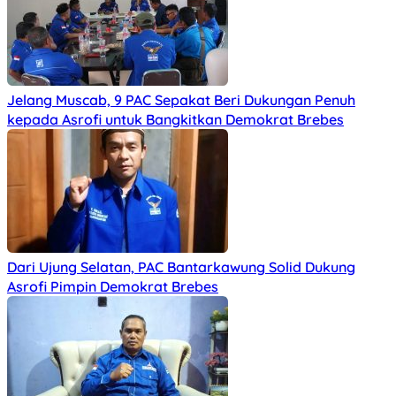
Jelang Muscab, 9 PAC Sepakat Beri Dukungan Penuh
kepada Asrofi untuk Bangkitkan Demokrat Brebes
Dari Ujung Selatan, PAC Bantarkawung Solid Dukung
Asrofi Pimpin Demokrat Brebes