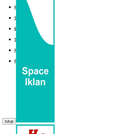
POLITIK
SPORT
EKBIS
SAINTEK
PEMERINTAHAN
PARLEMEN
tutup