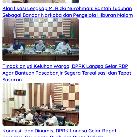
Klarifikasi Lengkap M. Rizki Nurohman: Bantah Tuduhan
Sebagai Bandar Narkoba dan Pengelola Hiburan Malam
Tindaklanjuti Keluhan Warga, DPRK Langsa Gelar RDP
Agar Bantuan Pascabanjir Segera Terealisasi dan Tepat
Sasaran
Kondusif dan Dinamis, DPRK Langsa Gelar Rapat