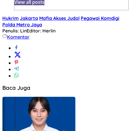
View all posts
Hukrim
Jakarta
Mafia Akses Judol
Pegawai Komdigi
Polda Metro Jaya
Penulis: Lin
Editor: Herlin
Komentar
Baca Juga