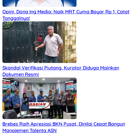
Opini, Dona Ing Media: Naik MRT Cuma Bayar Rp 1, Catat
Tanggalnya!
Skandal Verifikasi Piutang, Kurator Diduga Mainkan
Dokumen Resmi
Brebes Raih Apresiasi BKN Pusat, Dinilai Cepat Bangun
Manajemen Talenta ASN