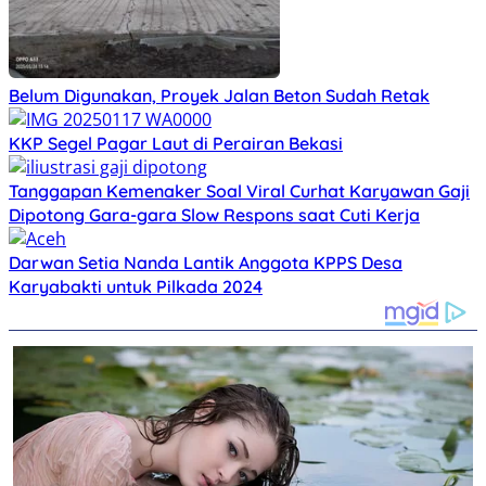
Belum Digunakan, Proyek Jalan Beton Sudah Retak
KKP Segel Pagar Laut di Perairan Bekasi
Tanggapan Kemenaker Soal Viral Curhat Karyawan Gaji
Dipotong Gara-gara Slow Respons saat Cuti Kerja
Darwan Setia Nanda Lantik Anggota KPPS Desa
Karyabakti untuk Pilkada 2024