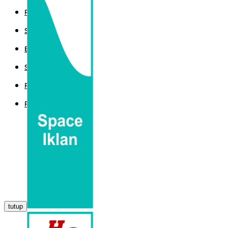
POLITIK
SPORT
EKBIS
SAINTEK
PEMERINTAHAN
PARLEMEN
tutup