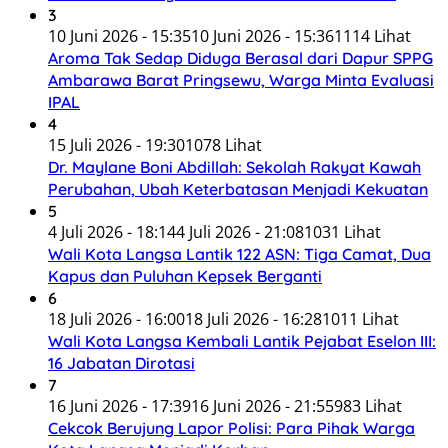
3
10 Juni 2026 - 15:35
10 Juni 2026 - 15:36
1114 Lihat
Aroma Tak Sedap Diduga Berasal dari Dapur SPPG
Ambarawa Barat Pringsewu, Warga Minta Evaluasi
IPAL
4
15 Juli 2026 - 19:30
1078 Lihat
Dr. Maylane Boni Abdillah: Sekolah Rakyat Kawah
Perubahan, Ubah Keterbatasan Menjadi Kekuatan
5
4 Juli 2026 - 18:14
4 Juli 2026 - 21:08
1031 Lihat
Wali Kota Langsa Lantik 122 ASN: Tiga Camat, Dua
Kapus dan Puluhan Kepsek Berganti
6
18 Juli 2026 - 16:00
18 Juli 2026 - 16:28
1011 Lihat
Wali Kota Langsa Kembali Lantik Pejabat Eselon III:
16 Jabatan Dirotasi
7
16 Juni 2026 - 17:39
16 Juni 2026 - 21:55
983 Lihat
Cekcok Berujung Lapor Polisi: Para Pihak Warga