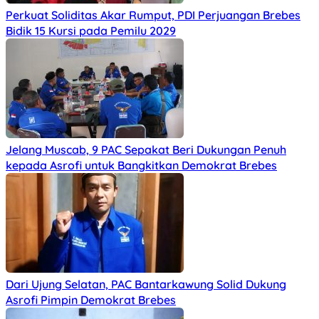
Perkuat Soliditas Akar Rumput, PDI Perjuangan Brebes
Bidik 15 Kursi pada Pemilu 2029
Jelang Muscab, 9 PAC Sepakat Beri Dukungan Penuh
kepada Asrofi untuk Bangkitkan Demokrat Brebes
Dari Ujung Selatan, PAC Bantarkawung Solid Dukung
Asrofi Pimpin Demokrat Brebes