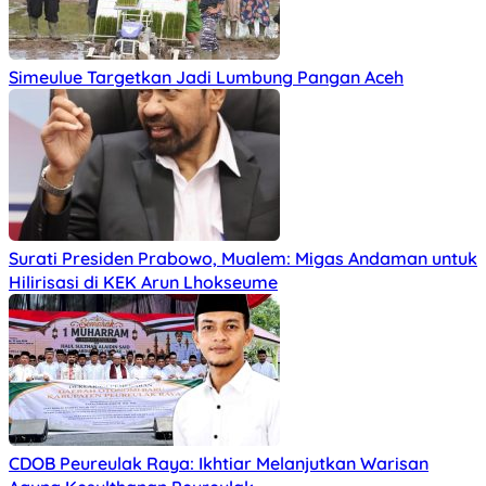
Simeulue Targetkan Jadi Lumbung Pangan Aceh
Surati Presiden Prabowo, Mualem: Migas Andaman untuk
Hilirisasi di KEK Arun Lhokseume
C‎DOB Peureulak Raya: Ikhtiar Melanjutkan Warisan