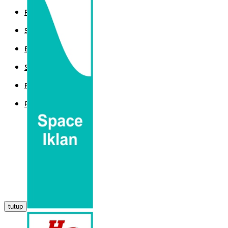
POLITIK
SPORT
EKBIS
SAINTEK
PEMERINTAHAN
PARLEMEN
tutup