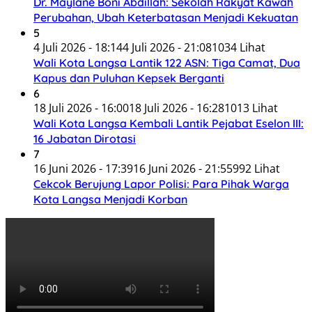
Dr. Maylane Boni Abdillah: Sekolah Rakyat Kawah
Perubahan, Ubah Keterbatasan Menjadi Kekuatan
5
4 Juli 2026 - 18:14
4 Juli 2026 - 21:08
1034 Lihat
Wali Kota Langsa Lantik 122 ASN: Tiga Camat, Dua
Kapus dan Puluhan Kepsek Berganti
6
18 Juli 2026 - 16:00
18 Juli 2026 - 16:28
1013 Lihat
Wali Kota Langsa Kembali Lantik Pejabat Eselon III:
16 Jabatan Dirotasi
7
16 Juni 2026 - 17:39
16 Juni 2026 - 21:55
992 Lihat
Cekcok Berujung Lapor Polisi: Para Pihak Warga
Kota Langsa Menjadi Korban