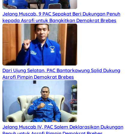
Jelang Muscab, 9 PAC Sepakat Beri Dukungan Penuh
kepada Asrofi untuk Bangkitkan Demokrat Brebes
Dari Ujung Selatan, PAC Bantarkawung Solid Dukung
Asrofi Pimpin Demokrat Brebes
Jelang Muscab IV, PAC Salem Deklarasikan Dukungan
Penuh untuk Asrofi Pimpin Demokrat Brebes