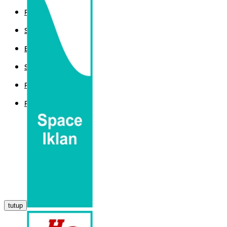
POLITIK
SPORT
EKBIS
SAINTEK
PEMERINTAHAN
PARLEMEN
tutup