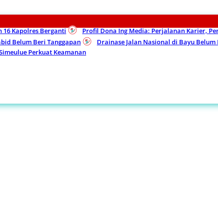
n 16 Kapolres Berganti
Profil Dona Ing Media: Perjalanan Karier, P
Kabid Belum Beri Tanggapan
Drainase Jalan Nasional di Bayu Belu
 Simeulue Perkuat Keamanan