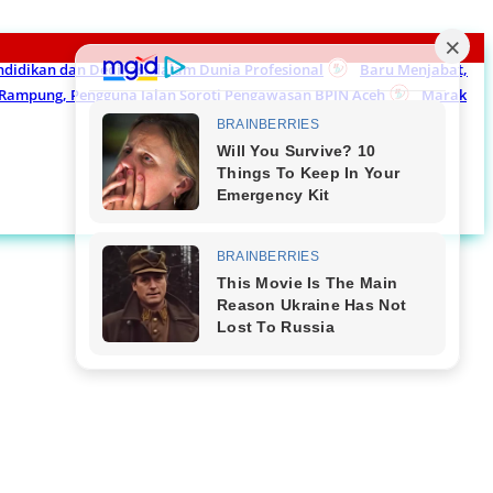
endidikan dan Dedikasi dalam Dunia Profesional
Baru Menjabat,
m Rampung, Pengguna Jalan Soroti Pengawasan BPJN Aceh
Marak