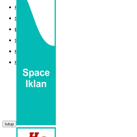
POLITIK
SPORT
EKBIS
SAINTEK
PEMERINTAHAN
PARLEMEN
tutup