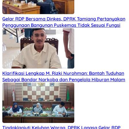
Gelar RDP Bersama Dinkes, DPRK Tamiang Pertanyakan
Penggunaan Bangunan Puskemas Tidak Sesuai Fungsi
Klarifikasi Lengkap M. Rizki Nurohman: Bantah Tuduhan
Sebagai Bandar Narkoba dan Pengelola Hiburan Malam
Tindaklanjuti Keluhan Warga, DPRK Langsa Gelar RDP