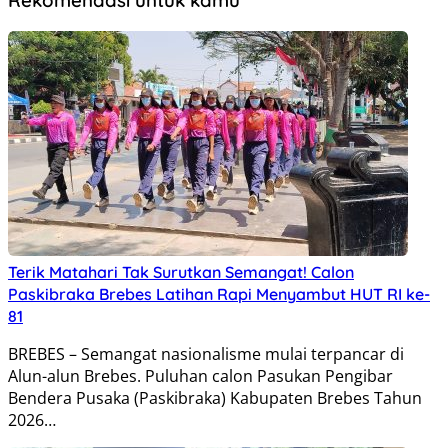
Rekomendasi untuk kamu
Terik Matahari Tak Surutkan Semangat! Calon
Paskibraka Brebes Latihan Rapi Menyambut HUT RI ke-
81
BREBES – Semangat nasionalisme mulai terpancar di
Alun-alun Brebes. Puluhan calon Pasukan Pengibar
Bendera Pusaka (Paskibraka) Kabupaten Brebes Tahun
2026…